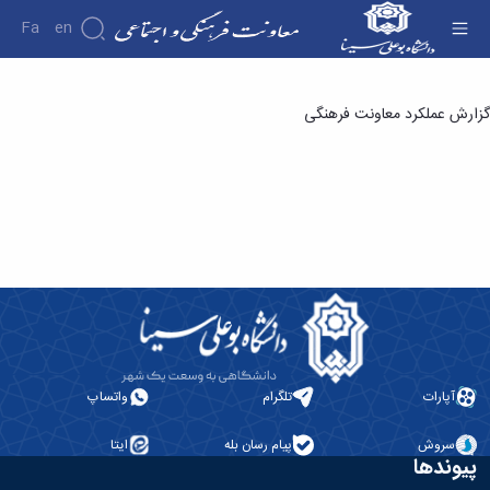
Fa
En
سال 1400 - معاونت فرهنگی
گزارش عملکرد معاونت فرهنگی
درباره
معاونت
درباره
معرفی
معاون
اهداف
و
وظایف
ساختار
سازمانی
مدیر
برنامه
ریزی
آپارات
تلگرام
واتساپ
فرهنگی
و
سروش
پیام رسان بله
ایتا
اجتماعی
پیوندها
مدیر