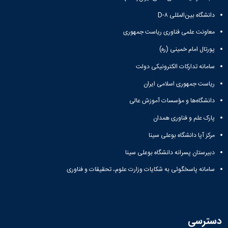
و
بوعلی
نام
اخبار
اجتماعی
دانشگاه بین‌المللی D-۸
سینا
تشکل
انجمن
مدیر
جشنواره
های
های
معاونت علمی فناوری ریاست جمهوری
حمایت
فرهنگی
علمی
اسلامی
و
و
پورتال امام خمینی (ره)
اخبار
افتخارات
پشتیبانی
هنری
کانون
کسب
فرهنگی
سامانه تدارکات الکترونیکی دولت
"
های
شده
و
کرونا
تشکلهای
فرهنگی
ریاست جمهوری اسلامی ایران
اجتماعی
فرصتی
اسلامی
و
نمودار
دانشگاه‌ها و مؤسسات آموزش عالی
برای
معرفی
اجتماعی
سامانی
همدلی"
کارشناسان
گالری
ارتباط با
پارک علم و فناوری همدان
فرم
لیست
تصاویر
معاونت
های
تشکل
مراسم
مرکز آپا دانشگاه بوعلی سینا
تماس
ثبت
های
جشن
با
دبیرستان پسرانه دانشگاه بوعلی سینا
نام
فعال
دانشجویان
ما
آنلاین
آئین
جدیدالورود
سامانه پاسخگوئی به شکایات وزارت علوم، تحقیقات و فناوری
نشانی
تورهای
نامه
مراسم
و
زیارتی
ها
جشن
نقشه
دانشجویی
فرم
دانش
دفترچه
فرم
های
آموختگی
تلفن
دسترسی
های
ثبت
مراسم
واحد