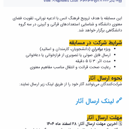
حمایت
٠٤ يناير ٢٠٢٦ ١١:٠١
News Code : 31341306
View: 619
و
پشتیبانی
این مسابقه با هدف ترویج فرهنگ انس با ادعیه نورانی، تقویت فضای
فرهنگی
معنوی دانشگاه و شناسایی استعدادهای قرآنی و آیینی در سه گروه
و
دانشگاهی برگزار خواهد شد.
اجتماعی
شرایط شرکت در مسابقه
ویژه
برادران
(دانشجویان، کارمندان و اساتید)
ارسال فایل صوتی یا تصویری از فرازخوانی یا دعاخوانی
مدت اثر: ۳ تا ۵ دقیقه
رعایت صحت قرائت و انتقال مناسب مفاهیم معنوی
نحوه ارسال آثار
شرکت‌کنندگان می‌توانند آثار خود را از طریق لینک زیر ارسال نمایند:
🔗
لینک ارسال آثار
مهلت ارسال آثار
🗓
آخرین مهلت ارسال آثار: ۲۸ اسفند ماه ۱۴۰۴