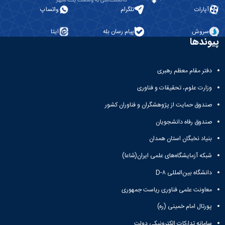
آپارات
تلگرام
واتساپ
سروش
پیام رسان بله
ایتا
پیوندها
دفتر مقام معظم رهبری
وزارت علوم، تحقیقات و فناوری
صندوق حمایت از پژوهشگران و فناوران کشور
صندوق رفاه دانشجویان
بنیاد نخبگان استان همدان
شبکه آزمایشگاه‌های علمی ایران(شاعا)
دانشگاه بین‌المللی D-۸
معاونت علمی فناوری ریاست جمهوری
پورتال امام خمینی (ره)
سامانه تدارکات الکترونیکی دولت