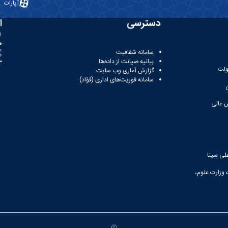
آپارات
دسترسی
ا
ه
سامانه شفافیت
بیانیه صیانت از داده‌ها
81
ولت
گزارش آماری وب‌ سایت
سامانه فوریت‌های اداری (فؤاد)
 عالی
لی سینا
 وزارت علوم،