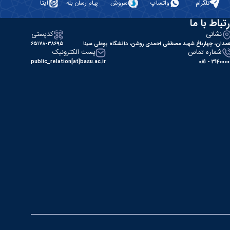
تلگرام
واتساپ
سروش
پیام رسان بله
ایتا
رتباط با ما
نشانی
کدپستی
مدان، چهارباغ شهید مصطفی احمدی روشن، دانشگاه بوعلی سینا
۶۵۱۷۸-۳۸۶۹۵
شماره تماس
پست الکترونیک
public_relation[at]basu.ac.ir
31400000 - 0