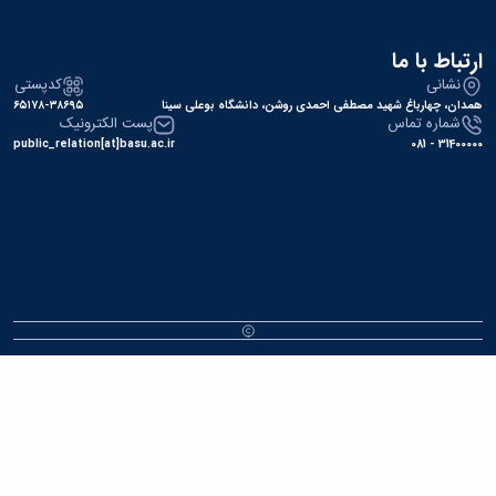
ا ما
کدپستی
باغ شهید مصطفی احمدی روشن، دانشگاه بوعلی سینا
۶۵۱۷۸-۳۸۶۹۵
 تماس
پست الکترونیک
public_relation[at]basu.ac.ir