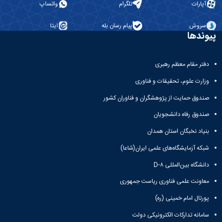
تلگرام
واتساپ
پیام رسان بله
ایتا
ام معظم رهبری
وم، تحقیقات و فناوری
مایت از پژوهشگران و فناوران کشور
فاه دانشجویان
بگان استان همدان
ایشگاه‌های علمی ایران(شاعا)
ن‌المللی D-۸
علمی فناوری ریاست جمهوری
مام خمینی (ره)
دارکات الکترونیکی دولت