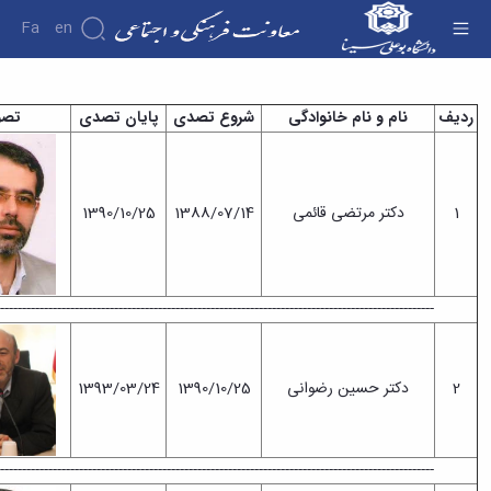
Fa
En
 قبلی - معاونت فرهنگی
نام و نام‌ خانوادگی
شروع تصدی
پایان تصدی
تصویر
رفی
اون
دکتر مرتضی قائمی
1388/07/14
1390/10/25
داف
ایف
------------------------------------------------------------------------------------------------------
یر
نامه
زی
دکتر حسین رضوانی
1390/10/25
1393/03/24
هنگی
تماعی
------------------------------------------------------------------------------------------------------
یر