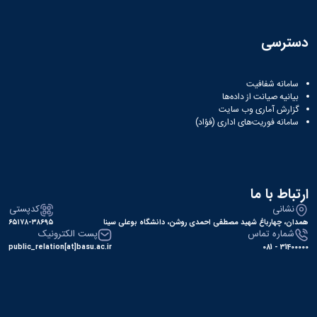
دسترسی
سامانه شفافیت
بیانیه صیانت از داده‌ها
گزارش آماری وب‌ سایت
سامانه فوریت‌های اداری (فؤاد)
ارتباط با ما
نشانی
کدپستی
همدان، چهارباغ شهید مصطفی احمدی روشن، دانشگاه بوعلی سینا
۶۵۱۷۸-۳۸۶۹۵
شماره تماس
پست الکترونیک
public_relation[at]basu.ac.ir
31400000 - 081