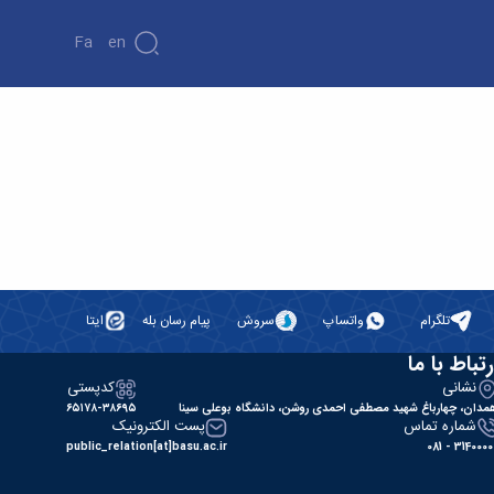
Fa
En
تلگرام
واتساپ
سروش
پیام رسان بله
ایتا
رتباط با ما
نشانی
کدپستی
مدان، چهارباغ شهید مصطفی احمدی روشن، دانشگاه بوعلی سینا
۶۵۱۷۸-۳۸۶۹۵
شماره تماس
پست الکترونیک
public_relation[at]basu.ac.ir
31400000 - 0