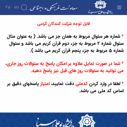
Fa
En
راهنمایی مسابقه ماه خدا - معاونت فرهنگی
قابل توجه شرکت کنندگان گرامی
درباره
معاونت
*
شماره هر سئوال مربوط به همان جز می باشد. ( به عنوان مثال
درباره
سئوال شماره 2 مربوط به جزء دوم قرآن کریم می باشد و سئوال
معرفی
شماره 5 مربوط به جزء پنجم قرآن کریم می باشد ).
معاون
اهداف
* شما در صورت تمایل علاوه بر امکان پاسخ به سئوالات روز جاری،
و
وظایف
می توانید به سئوالات روز های قبل نیز پاسخ دهید.
ساختار
سازمانی
*
لطفا در وارد کردن
کدملی
دقت نمایید،
امتیاز
پاسخهای دقیق بر
مدیر
اساس کد ملی می باشد.
برنامه
ریزی
فرهنگی
و
اجتماعی
مدیر