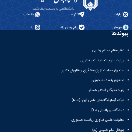
حمایت
و
پشتیبانی
آپارات
تلگرام
واتساپ
فرهنگی
و
سروش
پیام رسان بله
ایتا
اجتماعی
پیوندها
دفتر مقام معظم رهبری
وزارت علوم، تحقیقات و فناوری
صندوق حمایت از پژوهشگران و فناوران کشور
صندوق رفاه دانشجویان
بنیاد نخبگان استان همدان
شبکه آزمایشگاه‌های علمی ایران(شاعا)
دانشگاه بین‌المللی D-۸
معاونت علمی فناوری ریاست جمهوری
پورتال امام خمینی (ره)