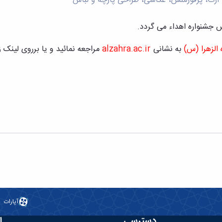
و آرت، پرفورمنس، عکاسی، طراحی پارچه و لباس
س جشنواره اهداء می گردد.
الزهرا (س)
به نشانی
alzahra.ac.ir
مراجعه نمائید و یا برروی لینک ز
آپارات
دسترسی
ا