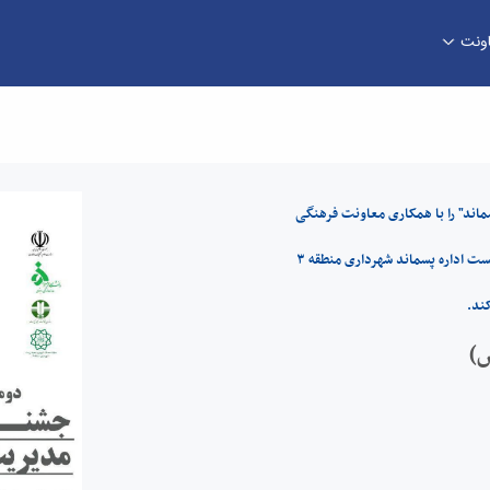
اونت
) - معاونت فرهنگی
اند" را با همکاری معاونت فرهنگی
وزارت عتف، سازمان حفاظت محیط زیست و معاونت امور شهری و محیط زیست اداره پسماند شهرداری منطقه ۳
ند.
س)