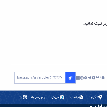
یر کلیک نمائید.
Print
تلگرام
واتساپ
سروش
پیام رسان بله
ایتا
رتباط با ما