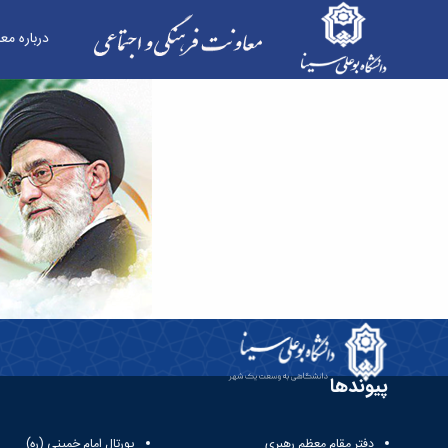
درباره مع
حماسه 9 دی - معاونت فرهنگی
پیوندها
دفتر مقام معظم رهبری
پورتال امام خمینی (ره)