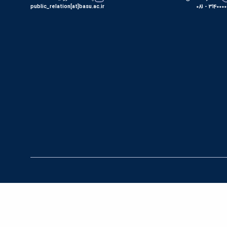
public_relation[at]basu.ac.ir
31400000 - 0