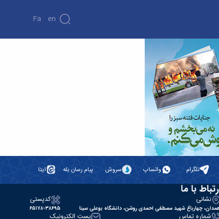
Fa
En
تلگرام
واتساپ
سروش
پیام رسان بله
ایتا
رتباط با ما
نشانی
کدپستی
مدان، چهارباغ شهید مصطفی احمدی روشن، دانشگاه بوعلی سینا
۶۵۱۷۸-۳۸۶۹۵
شماره تماس
پست الکترونیک