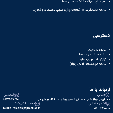
دبیرستان پسرانه دانشگاه بوعلی سینا
سامانه پاسخگوئی به شکایات وزارت علوم، تحقیقات و فناوری
دسترسی
سامانه شفافیت
بیانیه صیانت از داده‌ها
گزارش آماری وب‌ سایت
سامانه فوریت‌های اداری (فؤاد)
ارتباط با ما
نشانی
کدپستی
همدان، چهارباغ شهید مصطفی احمدی روشن، دانشگاه بوعلی سینا
۶۵۱۷۸-۳۸۶۹۵
شماره تماس
پست الکترونیک
public_relation[at]basu.ac.ir
31400000 - 081