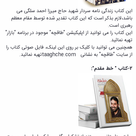
حمایت
و
این کتاب زندگی نامه سردار شهید حاج میرزا احمد سلگی می
پشتیبانی
باشد،لازم بذکر است که این کتاب تقدیر شده توسط مقام معظم
فرهنگی
رهبری است.
و
این کتاب را می توانید از اپلیکیشن "طاقچه" موجود در برنامه "بازار"
اجتماعی
تهیه نمائید.
همچنین می توانید با کلیک بر روی این لینک، فایل صوتی کتاب را
از سایت "طاقچه" به نشانی
taaghche.com
تهیه نمائید.
-2
کتاب " خط مقدم"
: