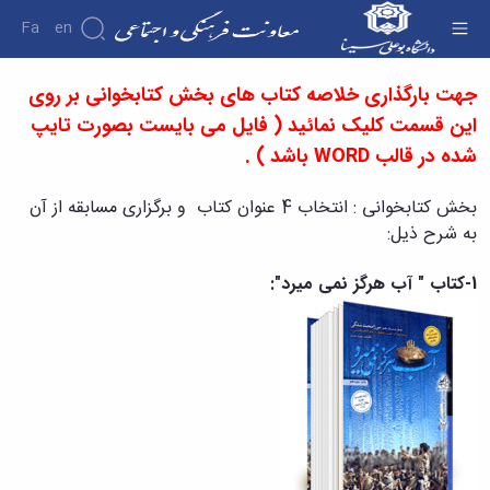
Fa
En
ثبت نام بخش کتابخوانی - معاونت فرهنگی
جهت بارگذاری خلاصه کتاب های بخش کتابخوانی بر روی
درباره
این قسمت کلیک نمائید (
فایل می بایست بصورت تایپ
معاونت
شده در قالب WORD باشد )
.
درباره
معرفی
معاون
بخش کتابخوانی : انتخاب 4 عنوان کتاب و برگزاری مسابقه از آن
اهداف
به شرح ذیل:
و
وظایف
1-کتاب " آب هرگز نمی میرد":
ساختار
سازمانی
مدیر
برنامه
ریزی
فرهنگی
و
اجتماعی
مدیر