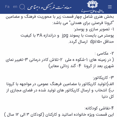
Fa
En
ثبت نام بخش هنری - معاونت فرهنگی
بخش هنری شامل چهار قسمت زیر با محوریت فرهنگ و مضامین
"کرونا فرصتی برای همدلی" می باشد
:
درباره
1- تصویر سازی و پوستر:
معاونت
پوستر می بایست با پسوند
jpg
و دراندازه
A
۳ با کیفیت
درباره
حداقل ۱۵۰
dpi
ارسال گردد.
معرفی
معاون
2- عکاسی :
اهداف
و
( در زمینه های: 1-شکوه ه ملی 2-تلاش کادر درمانی 3-تغییر نمای
وظایف
شهری بعد از کرونا 4- گند زدائی معابر)
ساختار
سازمانی
3- کاریکاتور:
مدیر
الف):تولید کاریکاتور با مضامین فرهنگ عمومی در مواجهه با کرونا
برنامه
ب): انتخاب و ارسال کاریکاتور های تولید شده در فضای مجازی از
ریزی
فرهنگی
کل دنیا
و
اجتماعی
4-نقاشی کودکانه:
مدیر
این قسمت ویژه خانواده اساتید و کارکنان (کودکان ۳ الی ۱۲ سال )