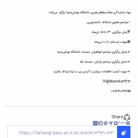
حمایت
و
نهاد نمایندگی مقام معظم رهبری دانشگاه بوعلی‌سینا برگزار می‌کند:
پشتیبانی
فرهنگی
✅مراسم معنوی اعتکاف دانشجویی
و
🔻زمان برگزاری: ۱۳ تا ۱۵ دی‌ماه
اجتماعی
🔴مهلت ثبت‌نام: تا ۱۰ دی‌ماه
🔹محل برگزاری مراسم خواهران: مسجد دانشگاه بوعلی‌سینا
🔹محل برگزاری مراسم برادران: مسجد قبا
🔹جهت کسب اطلاعات بیشتر با آیدی زیر در ایتا ارتباط باشید:
🆔@Meshkat9613
📲۰۸۱۳۱۴۰۱۶۴۷
Share
Print