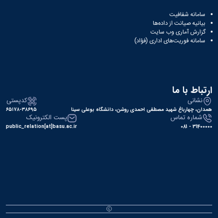
سامانه شفافیت
بیانیه صیانت از داده‌ها
گزارش آماری وب‌ سایت
سامانه فوریت‌های اداری (فؤاد)
ارتباط با ما
نشانی
کدپستی
همدان، چهارباغ شهید مصطفی احمدی روشن، دانشگاه بوعلی سینا
۶۵۱۷۸-۳۸۶۹۵
شماره تماس
پست الکترونیک
public_relation[at]basu.ac.ir
31400000 - 081