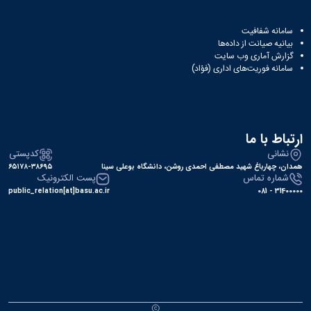
سامانه شفافیت
بیانیه صیانت از داده‌ها
گزارش آماری وب‌ سایت
سامانه فوریت‌های اداری (فؤاد)
ارتباط با ما
نشانی
کدپستی
همدان، چهارباغ شهید مصطفی احمدی روشن، دانشگاه بوعلی سینا
۶۵۱۷۸-۳۸۶۹۵
شماره تماس
پست الکترونیک
public_relation[at]basu.ac.ir
31400000 - 081