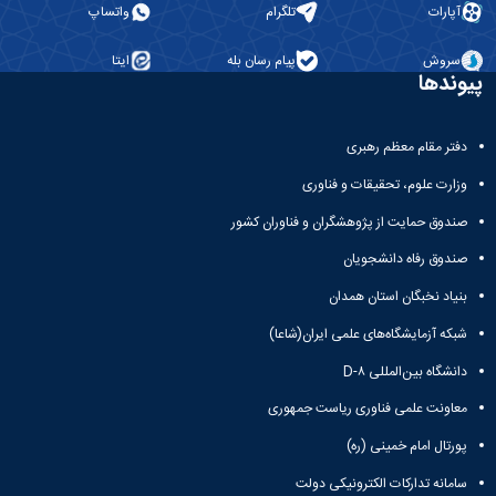
آپارات
تلگرام
واتساپ
سروش
پیام رسان بله
ایتا
یوندها
دفتر مقام معظم رهبری
وزارت علوم، تحقیقات و فناوری
صندوق حمایت از پژوهشگران و فناوران کشور
صندوق رفاه دانشجویان
بنیاد نخبگان استان همدان
شبکه آزمایشگاه‌های علمی ایران(شاعا)
دانشگاه بین‌المللی D-۸
معاونت علمی فناوری ریاست جمهوری
پورتال امام خمینی (ره)
سامانه تدارکات الکترونیکی دولت