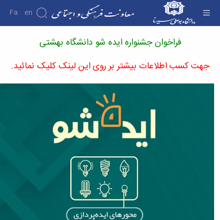
Fa
En
اخوان جشنواره ایده شو دانشگاه بهشتی -
فراخوان جشنواره ایده شو دانشگاه بهشتی
اونت فرهنگی
اره
ونت
جهت کسب اطلاعات بیشتر بر روی این لینک کلیک نمائید.
درباره
معرفی
معاون
اهداف
و
وظایف
ساختار
سازمانی
مدیر
برنامه
ریزی
فرهنگی
و
اجتماعی
مدیر