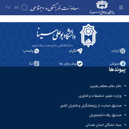
Fa
En
واحد نظارت و ارزیابی - معاونت فرهنگی
درباره
معاونت
درباره
معرفی
آپارات
تلگرام
واتساپ
معاون
اهداف
سروش
پیام رسان بله
ایتا
و
پیوندها
وظایف
ساختار
سازمانی
دفتر مقام معظم رهبری
مدیر
برنامه
وزارت علوم، تحقیقات و فناوری
ریزی
فرهنگی
صندوق حمایت از پژوهشگران و فناوران کشور
و
صندوق رفاه دانشجویان
اجتماعی
مدیر
بنیاد نخبگان استان همدان