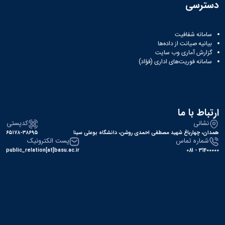
دسترسی
سامانه شفافیت
بیانیه صیانت از داده‌ها
گزارش آماری وب‌ سایت
سامانه فوریت‌های اداری (فؤاد)
ارتباط با ما
نشانی
کدپستی
همدان، چهارباغ شهید مصطفی احمدی روشن، دانشگاه بوعلی سینا
۶۵۱۷۸-۳۸۶۹۵
شماره تماس
پست الکترونیک
public_relation[at]basu.ac.ir
31400000 - 081