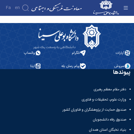
Fa
En
واحد امور عمومی - معاونت فرهنگی
درباره
معاونت
درباره
معرفی
آپارات
تلگرام
واتساپ
معاون
اهداف
سروش
پیام رسان بله
ایتا
و
پیوندها
وظایف
ساختار
سازمانی
دفتر مقام معظم رهبری
مدیر
برنامه
وزارت علوم، تحقیقات و فناوری
ریزی
فرهنگی
صندوق حمایت از پژوهشگران و فناوران کشور
و
صندوق رفاه دانشجویان
اجتماعی
مدیر
بنیاد نخبگان استان همدان