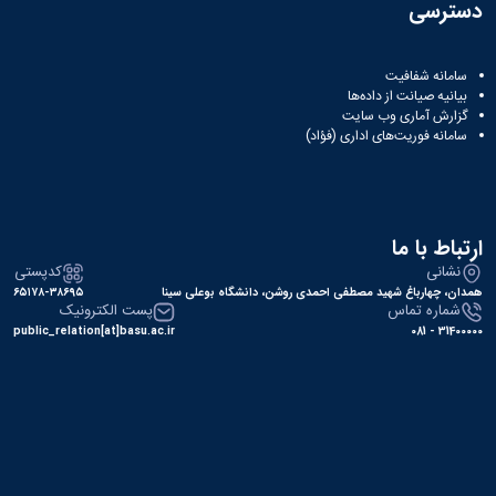
دسترسی
سامانه شفافیت
بیانیه صیانت از داده‌ها
گزارش آماری وب‌ سایت
سامانه فوریت‌های اداری (فؤاد)
ارتباط با ما
نشانی
کدپستی
همدان، چهارباغ شهید مصطفی احمدی روشن، دانشگاه بوعلی سینا
۶۵۱۷۸-۳۸۶۹۵
شماره تماس
پست الکترونیک
public_relation[at]basu.ac.ir
31400000 - 081