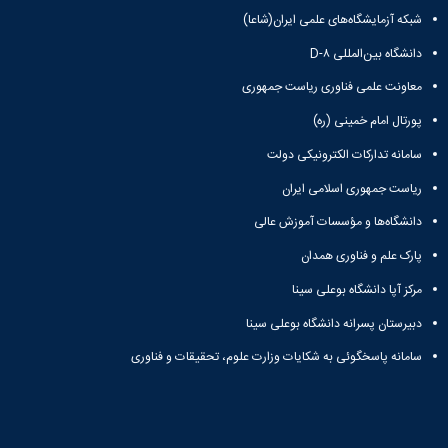
و
بوعلی
نام
اخبار
شبکه آزمایشگاه‌های علمی ایران(شاعا)
اجتماعی
سینا
تشکل
انجمن
مدیر
جشنواره
دانشگاه بین‌المللی D-۸
های
های
حمایت
فرهنگی
علمی
اسلامی
و
معاونت علمی فناوری ریاست جمهوری
و
اخبار
افتخارات
پشتیبانی
هنری
پورتال امام خمینی (ره)
کانون
کسب
فرهنگی
"
های
شده
و
سامانه تدارکات الکترونیکی دولت
کرونا
تشکلهای
فرهنگی
اجتماعی
فرصتی
اسلامی
و
ریاست جمهوری اسلامی ایران
نمودار
برای
معرفی
اجتماعی
سامانی
همدلی"
دانشگاه‌ها و مؤسسات آموزش عالی
کارشناسان
گالری
ارتباط با
فرم
لیست
تصاویر
معاونت
پارک علم و فناوری همدان
های
تشکل
مراسم
تماس
ثبت
های
جشن
مرکز آپا دانشگاه بوعلی سینا
با
نام
فعال
دانشجویان
ما
دبیرستان پسرانه دانشگاه بوعلی سینا
آنلاین
آئین
جدیدالورود
نشانی
تورهای
نامه
مراسم
و
سامانه پاسخگوئی به شکایات وزارت علوم، تحقیقات و فناوری
زیارتی
ها
جشن
نقشه
دانشجویی
فرم
دانش
دفترچه
فرم
های
آموختگی
تلفن
های
ثبت
مراسم
واحد