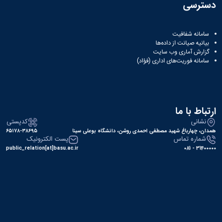
ثبت
نام
جشن
دسترسی
ها
نام
اعیاد
افتخارات
آنلاین
کسب
مختلف
انتخابات
بایگانی
سامانه شفافیت
شده
بیانیه صیانت از داده‌ها
سال
انجمن
کانونهای
گزارش آماری وب‌ سایت
فرهنگی
های
1401
سامانه فوریت‌های اداری (فؤاد)
و
سال
علمی
اجتماعی
1400
دانشجویی
معرفی
فرم
سال
کارشناسان
های
1399
لیست
سال
ثبت
ارتباط با ما
کانون
نام
1398
نشانی
کدپستی
های
آنلاین
همدان، چهارباغ شهید مصطفی احمدی روشن، دانشگاه بوعلی سینا
۶۵۱۷۸-۳۸۶۹۵
فعال
انتخابات
شماره تماس
پست الکترونیک
آئین
کانون
public_relation[at]basu.ac.ir
31400000 - 081
نامه
های
ها
فرهنگی
فرم
و
های
اجتماعی
ثبت
نام
افتخارات