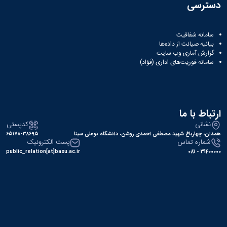
ثبت
نام
جشن
دسترسی
ها
نام
اعیاد
افتخارات
آنلاین
کسب
مختلف
انتخابات
بایگانی
سامانه شفافیت
شده
بیانیه صیانت از داده‌ها
سال
انجمن
کانونهای
گزارش آماری وب‌ سایت
فرهنگی
های
1401
سامانه فوریت‌های اداری (فؤاد)
و
سال
علمی
اجتماعی
1400
دانشجویی
معرفی
فرم
سال
کارشناسان
های
1399
لیست
سال
ثبت
ارتباط با ما
کانون
نام
1398
نشانی
کدپستی
های
آنلاین
همدان، چهارباغ شهید مصطفی احمدی روشن، دانشگاه بوعلی سینا
۶۵۱۷۸-۳۸۶۹۵
فعال
انتخابات
شماره تماس
پست الکترونیک
آئین
کانون
public_relation[at]basu.ac.ir
31400000 - 081
نامه
های
ها
فرهنگی
فرم
و
های
اجتماعی
ثبت
نام
افتخارات