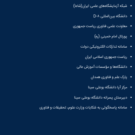
و
بوعلی
نام
اخبار
شبکه آزمایشگاه‌های علمی ایران(شاعا)
اجتماعی
سینا
تشکل
انجمن
مدیر
جشنواره
دانشگاه بین‌المللی D-۸
های
های
حمایت
فرهنگی
علمی
اسلامی
و
معاونت علمی فناوری ریاست جمهوری
و
اخبار
افتخارات
پشتیبانی
هنری
پورتال امام خمینی (ره)
کانون
کسب
فرهنگی
"
های
شده
و
سامانه تدارکات الکترونیکی دولت
کرونا
تشکلهای
فرهنگی
اجتماعی
فرصتی
اسلامی
و
ریاست جمهوری اسلامی ایران
نمودار
برای
معرفی
اجتماعی
سامانی
همدلی"
دانشگاه‌ها و مؤسسات آموزش عالی
کارشناسان
گالری
ارتباط با
فرم
لیست
تصاویر
معاونت
پارک علم و فناوری همدان
های
تشکل
مراسم
تماس
ثبت
های
جشن
مرکز آپا دانشگاه بوعلی سینا
با
نام
فعال
دانشجویان
ما
دبیرستان پسرانه دانشگاه بوعلی سینا
آنلاین
آئین
جدیدالورود
نشانی
تورهای
نامه
مراسم
و
سامانه پاسخگوئی به شکایات وزارت علوم، تحقیقات و فناوری
زیارتی
ها
جشن
نقشه
دانشجویی
فرم
دانش
دفترچه
فرم
های
آموختگی
تلفن
های
ثبت
مراسم
واحد