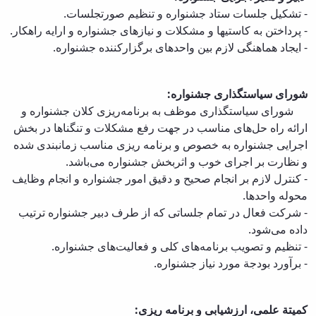
- تشکیل جلسات ستاد جشنواره و تنظیم صورتجلسات.
and
Social
- پرداختن به کاستیها و مشکلات و نیازهای جشنواره و ارایه راهکار.
Planning
- ایجاد هماهنگی لازم بین واحدهای برگزارکننده جشنواره.
Director
of
Cultural
شورای سیاستگذاری جشنواره:
and
شورای سیاستگذاری موظف به برنامه‌ریزی کلان جشنواره و
Social
ارائه راه حل‌های مناسب در جهت رفع مشکلات و تنگناها در بخش
Support
اجرایی جشنواره به خصوص و برنامه ریزی مناسب زمانبندی شده
Services
و نظارت بر اجرای خوب و اثربخش جشنواره می‌باشد.
- کنترل لازم بر انجام صحیح و دقیق امور جشنواره و انجام وظایف
محوله واحدها.
-
شرکت فعال در تمام جلساتی که از طرف دبیر جشنواره ترتیب
داده می‌شود.
-
تنظیم و تصویب برنامه‌های کلی و فعالیت‌های جشنواره.
-
برآورد بودجة مورد نیاز جشنواره.
کمیتة‌ علمی، ارزشیابی و برنامه ریزی: