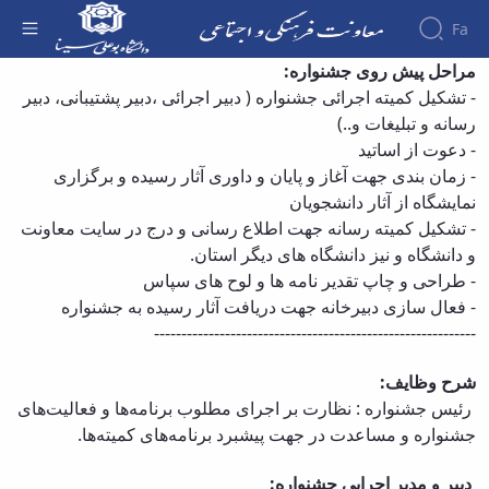
Fa
درباره جشنواره - معاونت فرهنگی
مراحل پیش روی جشنواره:
- تشکیل کمیته اجرائی جشنواره ( دبیر اجرائی ،دبیر پشتیبانی، دبیر
About the
رسانه و تبلیغات و..)
Vice-
-
دعوت از اساتید
Chancellery
About
-
زمان بندی جهت آغاز و پایان و داوری آثار رسیده و برگزاری
Vice
نمایشگاه از آثار دانشجویان
Chancellor
-
تشکیل کمیته رسانه جهت اطلاع رسانی و درج در سایت معاونت
Goals
و دانشگاه و نیز دانشگاه های دیگر استان.
and
-
طراحی و چاپ تقدیر نامه ها و لوح های سپاس
Responsibilities
-
فعال سازی دبیرخانه جهت دریافت آثار رسیده به جشنواره
Contact
the
-----------------------------------------------------------
Vice-
Chancellery
شرح وظایف:
Organizational
رئیس جشنواره : نظارت بر اجرای مطلوب برنامه‌ها و فعالیت‌های
structure
جشنواره و مساعدت در جهت پیشبرد برنامه‌های کمیته‌ها.
Director
of
دبیر و مدیر اجرایی جشنواره:
Cultural