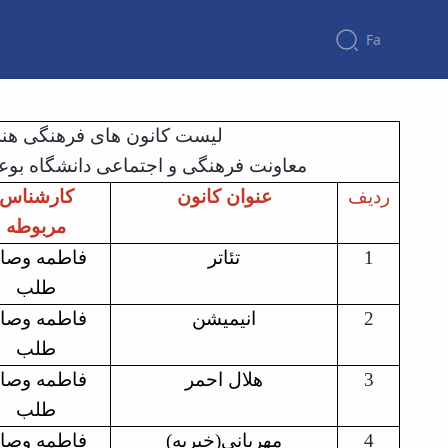
Fa
لیست کانون های فرهنگی هن
معاونت فرهنگی و اجتماعی دانشگاه بوعلی س
ردیف
عنوان کانون
کارشناس
مربوطه
فاطمه وصا
تئاتر
1
طلب
فاطمه وصا
انیمیشن
2
طلب
فاطمه وصا
هلال احمر
3
طلب
فاطمه وصا
مهربانی(خیریه)
4