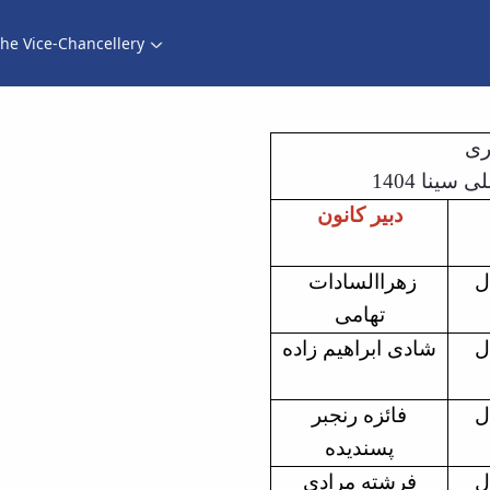
he Vice-Chancellery
ری
ینا 1404
دبیر کانون
ل
زهراالسادات
تهامی
ل
شادی ابراهیم زاده
ل
فائزه رنجبر
پسندیده
ل
فرشته مرادی