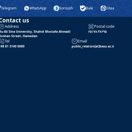
Telegram
WhatsApp
Soroush
Bale
Eitaa
Contact us
Address
Postal code
Bu-Ali Sina University, Shahid Mostafa Ahmadi
۶۵۱۷۸-۳۸۶۹۵
Roshan Street, Hamedan
Tel
Email
+98 81 3140 0000
public_relation[at]basu.ac.ir