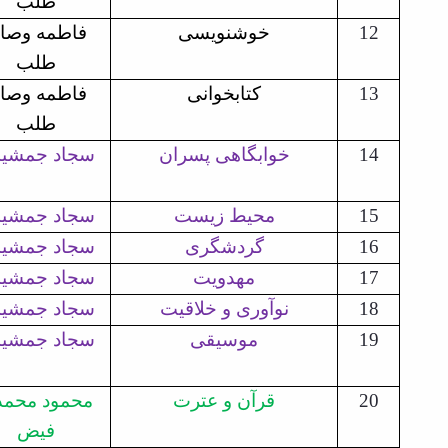
طلب
فاطمه وصا
خوشنویسی
12
طلب
فاطمه وصا
کتابخوانی
13
طلب
سجاد جمشی
خوابگاهی پسران
14
سجاد جمشی
محیط زیست
15
سجاد جمشی
گردشگری
16
سجاد جمشی
مهدویت
17
سجاد جمشی
نوآوری و خلاقیت
18
سجاد جمشی
موسیقی
19
محمود محم
قرآن و عترت
20
فیض