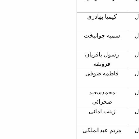
ل
کیمیا بهادری
ل
سمیه جوانبخت
ل
رسول باقریان
فروتقه
ل
فاطمه صوفی
ل
محمدسعید
صحرائی
ل
زینب امانی
ل
مریم عبدالملکی