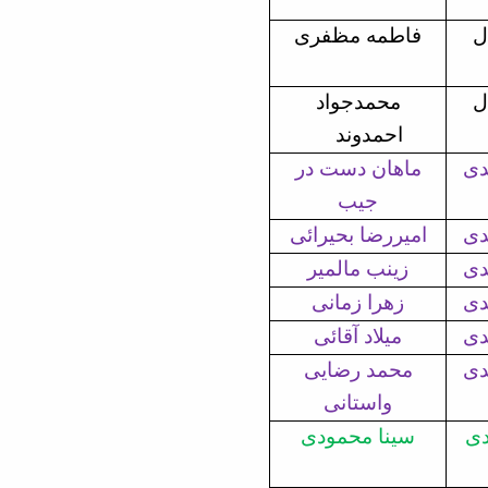
ل
فاطمه مظفری
ل
محمدجواد
احمدوند
دی
ماهان دست در
جیب
دی
امیررضا بحیرائی
دی
زینب مالمیر
دی
زهرا زمانی
دی
میلاد آقائی
دی
محمد رضایی
واستانی
دی
سینا محمودی