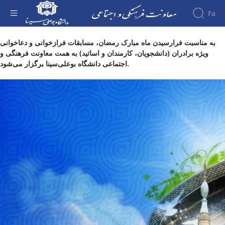
Fa
صفحه فرم ها - معاونت فرهنگی
به مناسبت فرارسیدن ماه مبارک رمضان، مسابقات فرازخوانی و دعاخوانی
About the
ویژه برادران (دانشجویان، کارمندان و اساتید) به همت معاونت فرهنگی و
Vice-
اجتماعی دانشگاه بوعلی‌سینا برگزار می‌شود.
Chancellery
About
Vice
Chancellor
Goals
and
Responsibilities
Contact
the
Vice-
Chancellery
Organizational
structure
Director
of
Cultural