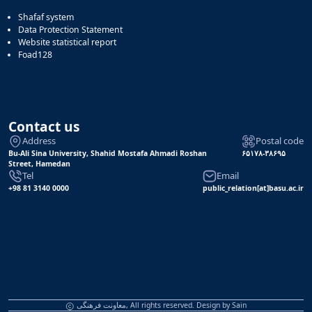
Shafaf system
Data Protection Statement
Website statistical report
Foad128
Contact us
Address
Postal code
Bu-Ali Sina University, Shahid Mostafa Ahmadi Roshan
۶۵۱۷۸-۳۸۶۹۵
Street, Hamedan
Tel
Email
+98 81 3140 0000
public_relation[at]basu.ac.ir
Sain
معاونت فرهنگی, All rights reserved. Design by