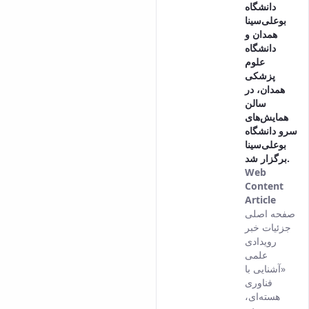
دانشگاه
بوعلی‌سینا
همدان و
دانشگاه
علوم
پزشکی
همدان، در
سالن
همایش‌های
سرو دانشگاه
بوعلی‌سینا
برگزار شد.
Web
Content
Article
This
صفحه اصلی
result
جزئیات خبر
comes
رویدادی
from
علمی
the
«آشنایی با
Persia
فناوری
versio
هسته‌ای،
of this