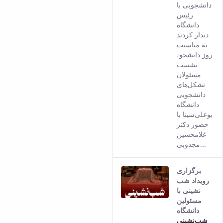
versio
دانشجویی با
of this
رئیس
conten
دانشگاه
دیدار کردند
به مناسبت
روز دانشجو،
نشست
مسئولان
تشکل‌های
دانشجویی
دانشگاه
بوعلی‌سینا با
حضور دکتر
غلامحسین
مجذوبی...
برگزاری
رویداد شب
نشینی با
مسئولین
دانشگاه
شب‌نشینی