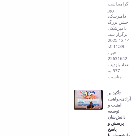
گرامیداشت
روز
دامپزشک،
جشن بزرگ
دامپزشکی
برگزار شد.
14 12 2025
11:39 کد
خبر :
25631642
تعداد بازدید :
537 به
مناسبت...
تأکید بر
آزادی‌خواهی،
امنیت و
توسعه
دانش‌بنیان
پرسش و
پاسخ
دانشجویان با