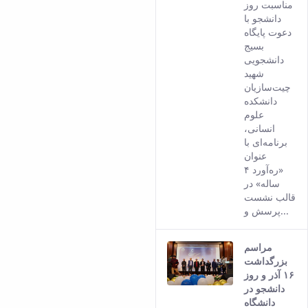
versio
مناسبت روز
of this
دانشجو با
conten
دعوت پایگاه
بسیج
دانشجویی
شهید
چیت‌سازیان
دانشکده
علوم
انسانی،
برنامه‌ای با
عنوان
«ره‌آورد ۴
ساله» در
قالب نشست
پرسش و...
مراسم
بزرگداشت
۱۶ آذر و روز
دانشجو در
دانشگاه