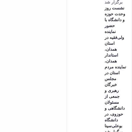
برگزار شد
نشست روز
وحدت حوزه
و دانشگاه با
حضور
نماینده
ولی‌فقیه در
استان
همدان،
استاندار
همدان،
نماینده مردم
استان در
مجلس
خبرگان
رهبری و
جمعی از
مسئولان
دانشگاهی و
حوزوی، در
دانشگاه
بوعلی‌سینا
برگزار شد.