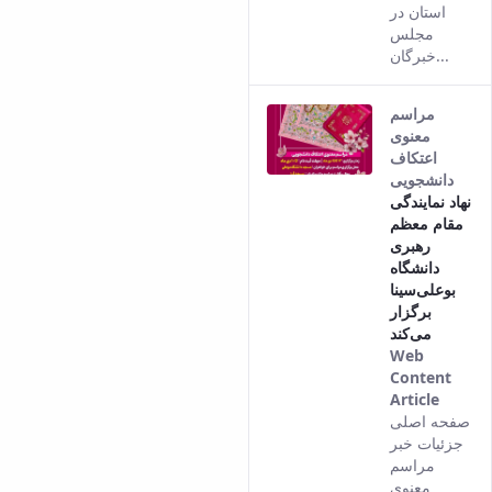
استان در
مجلس
خبرگان...
مراسم
معنوی
اعتکاف
دانشجویی
نهاد نمایندگی
مقام معظم
رهبری
دانشگاه
بوعلی‌سینا
برگزار
می‌کند
Web
Content
Article
This
صفحه اصلی
result
جزئیات خبر
comes
مراسم
from
معنوی