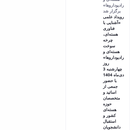
رادیوداروها»
برگزار شد
رویداد علمی
«آشنایی با
فناوری
هسته‌ای،
چرخه
سوخت
هسته‌ای و
رادیوداروها»
روز
چهارشنبه 3
دی‌ماه 1404
با حضور
جمعی از
اساتید و
متخصصان
حوزه
هسته‌ای
کشور و
استقبال
دانشجویان