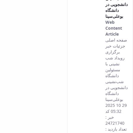
دانشجویی در
دانشگاه
بوعلی‌سینا
Web
Content
Article
This
صفحه اصلی
result
جزئیات خبر
comes
برگزاری
from
رویداد شب
the
نشینی با
Persia
مسئولین
versio
دانشگاه
of this
شب‌نشینی
conten
دانشجویی در
دانشگاه
بوعلی‌سینا
29 10 2025
05:32 کد
خبر :
24721740
تعداد بازدید :