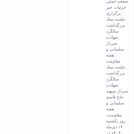
صفحه اصلی
result
جزئیات خبر
comes
برگزاری
from
جلسه ستاد
the
بزرگداشت
Persia
سالگرد
versio
شهادت
of this
سردار
conten
سلیمانی و
هفته
مقاومت
جلسه ستاد
بزرگداشت
سالگرد
شهادت
سردار سپهبد
حاج قاسم
سلیمانی و
هفته
مقاومت،
روز یکشنبه
۱۴ دی‌ماه
۱۴۰۴ در...