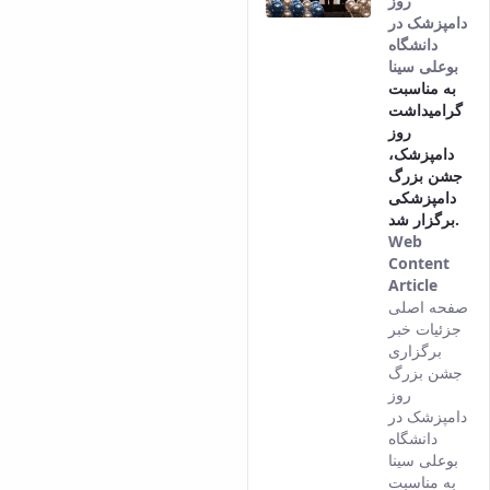
روز
دامپزشک در
دانشگاه
بوعلی سینا
به مناسبت
گرامیداشت
روز
دامپزشک،
جشن بزرگ
دامپزشکی
برگزار شد.
Web
Content
Article
This
صفحه اصلی
result
جزئیات خبر
comes
برگزاری
from
جشن بزرگ
the
روز
Persia
دامپزشک در
versio
دانشگاه
of this
بوعلی سینا
conten
به مناسبت