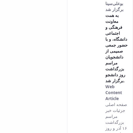
بوعلی‌سینا
برگزار شد
به همت
معاونت
فرهنگی و
اجتماعی
دانشگاه، و با
حضور جمعی
صمیمی از
دانشجویان
مراسم
بزرگداشت
روز دانشجو
برگزار شد.
Web
Content
Article
This
صفحه اصلی
result
جزئیات خبر
comes
مراسم
from
بزرگداشت
the
۱۶ آذر و روز
Persia