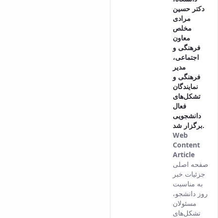
دکتر حسین
مرادی
مخلص
معاون
فرهنگی و
اجتماعی،
مدیر
فرهنگی و
نمایندگان
تشکل‌های
فعال
دانشجویی
برگزار شد.
Web
Content
Article
This
صفحه اصلی
result
جزئیات خبر
comes
به مناسبت
from
روز دانشجو،
the
مسئولان
Persia
تشکل‌های