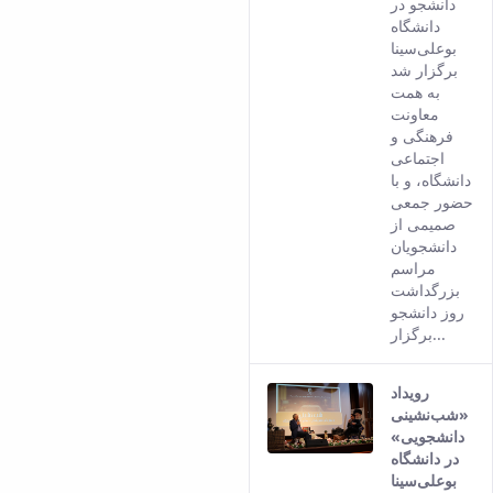
دانشجو در
versio
دانشگاه
of this
بوعلی‌سینا
conten
برگزار شد
به همت
معاونت
فرهنگی و
اجتماعی
دانشگاه، و با
حضور جمعی
صمیمی از
دانشجویان
مراسم
بزرگداشت
روز دانشجو
برگزار...
رویداد
«شب‌نشینی
دانشجویی»
در دانشگاه
بوعلی‌سینا