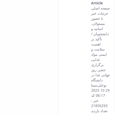
Article
This
صفحه اصلی
result
جزئیات خبر
comes
با حضور
from
مسئولان،
the
اساتید و
Persia
دانشجویان /
versio
تأکید بر
of this
اهمیت
conten
سلامت و
ایمنی مواد
غذایی
برگزاری
جشن روز
جهانی غذا در
دانشگاه
بوعلی‌سینا
29 10 2025
06:17 کد
خبر :
21856293
تعداد بازدید