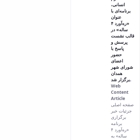
انسانی،
برنامه‌ای با
عنوان
«ره‌آورد ۴
ساله» در
قالب نشست
پرسش و
پاسخ با
حضور
اعضای
شورای شهر
همدان
برگزار شد.
Web
Content
Article
This
صفحه اصلی
result
جزئیات خبر
comes
برگزاری
from
برنامه
the
«ره‌آورد ۴
Persia
ساله» به