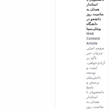
استاندار
همدان به
مناسبت روز
دانشجو در
دانشگاه
بوعلی‌سینا
Web
Content
Article
This
صفحه اصلی
result
جزئیات خبر
comes
تأکید بر
from
آزادی‌خواهی،
the
امنیت و
Persia
توسعه
versio
دانش‌بنیان
of this
پرسش و
conten
پاسخ
دانشجویان با
استاندار
همدان به
مناسبت روز