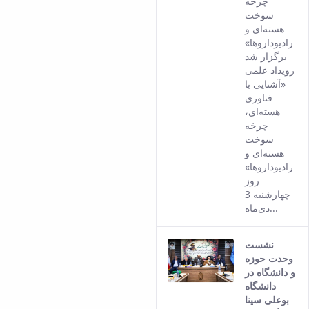
چرخه
conten
سوخت
هسته‌ای و
رادیوداروها»
برگزار شد
رویداد علمی
«آشنایی با
فناوری
هسته‌ای،
چرخه
سوخت
هسته‌ای و
رادیوداروها»
روز
چهارشنبه 3
دی‌ماه...
نشست
وحدت حوزه
و دانشگاه در
دانشگاه
بوعلی سینا