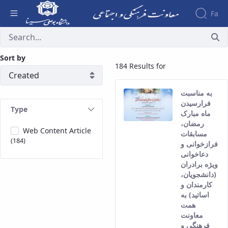
Fa
آرشیو اخبار - معاونت فرهنگی
About the
Sort by
Vice-
184 Results for
Chancellery
About
Vice
به مناسبت
Chancellor
فرارسیدن
Type
Goals
ماه مبارک
and
رمضان،
Web Content Article
Responsibilities
مسابقات
(184)
Contact
فرازخوانی و
the
دعاخوانی
ویژه برادران
Vice-
(دانشجویان،
Chancellery
Organizational
کارمندان و
structure
اساتید) به
همت
Director
معاونت
of
فرهنگی و
Cultural