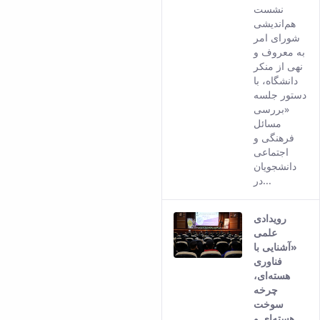
نشست
هم‌اندیشی
شورای امر
به معروف و
نهی از منکر
دانشگاه، با
دستور جلسه
«بررسی
مسائل
فرهنگی و
اجتماعی
دانشجویان
در...
رویدادی
علمی
«آشنایی با
فناوری
هسته‌ای،
چرخه
سوخت
هسته‌ای و