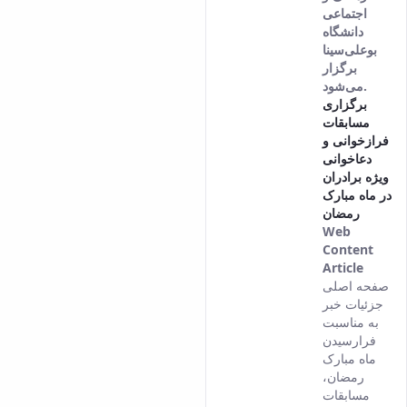
اجتماعی
and
دانشگاه
Social
بوعلی‌سینا
Planning
برگزار
Director
می‌شود.
of
برگزاری
Cultural
مسابقات
and
فرازخوانی و
Social
دعاخوانی
Support
ویژه برادران
Services
در ماه مبارک
رمضان
Web
Content
Article
This
صفحه اصلی
result
جزئیات خبر
comes
به مناسبت
from
فرارسیدن
the
ماه مبارک
Persia
رمضان،
versio
مسابقات