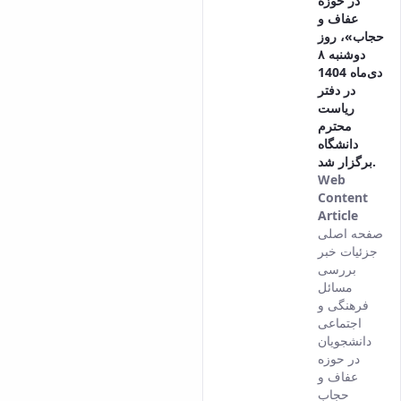
در حوزه
عفاف و
حجاب»، روز
دوشنبه ۸
دی‌ماه 1404
در دفتر
ریاست
محترم
دانشگاه
برگزار شد.
Web
Content
Article
This
صفحه اصلی
result
جزئیات خبر
comes
بررسی
from
مسائل
the
فرهنگی و
Persia
اجتماعی
versio
دانشجویان
of this
در حوزه
conten
عفاف و
حجاب