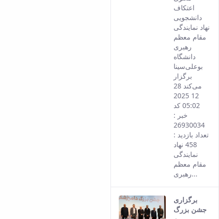
the
اعتکاف
Persia
دانشجویی
versio
نهاد نمایندگی
of this
مقام معظم
conten
رهبری
دانشگاه
بوعلی‌سینا
برگزار
می‌کند 28
12 2025
05:02 کد
خبر :
26930034
تعداد بازدید :
458 نهاد
نمایندگی
مقام معظم
رهبری...
برگزاری
جشن بزرگ