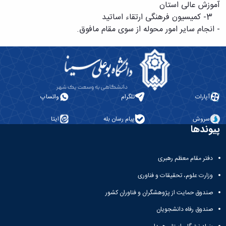
حمایت
آموزش عالی استان
و
3- کمیسیون فرهنگی ارتقاء اساتید
پشتیبانی
- انجام سایر امور محوله از سوی مقام مافوق.
فرهنگی
و
اجتماعی
آپارات
تلگرام
واتساپ
سروش
پیام رسان بله
ایتا
پیوندها
دفتر مقام معظم رهبری
وزارت علوم، تحقیقات و فناوری
صندوق حمایت از پژوهشگران و فناوران کشور
صندوق رفاه دانشجویان