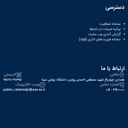
دسترسی
سامانه شفافیت
بیانیه صیانت از داده‌ها
گزارش آماری وب‌ سایت
سامانه فوریت‌های اداری (فؤاد)
ارتباط با ما
نشانی
کدپستی
همدان، چهارباغ شهید مصطفی احمدی روشن، دانشگاه بوعلی سینا
۶۵۱۷۸-۳۸۶۹۵
شماره تماس
پست الکترونیک
public_relation[at]basu.ac.ir
31400000 - 081