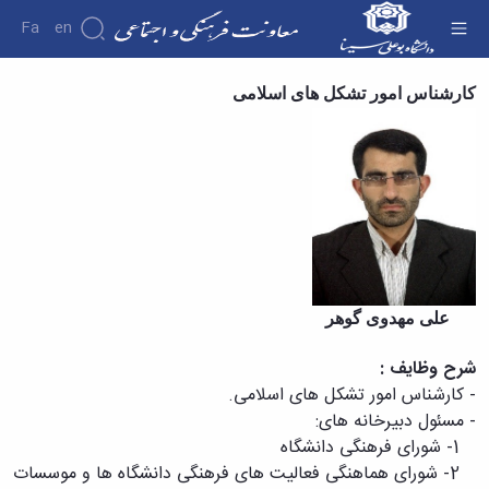
Fa
En
کارشناس تشکل ها - معاونت فرهنگی
کارشناس امور تشکل های اسلامی
درباره
معاونت
درباره
معرفی
معاون
اهداف
و
وظایف
ساختار
سازمانی
علی مهدوی گوهر
مدیر
برنامه
شرح وظایف :
ریزی
- کارشناس امور تشکل های اسلامی.
فرهنگی
- مسئول دبیرخانه های:
و
1- شورای فرهنگی دانشگاه
اجتماعی
مدیر
2- شورای هماهنگی فعالیت های فرهنگی دانشگاه ها و موسسات