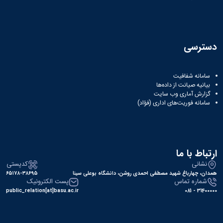
دسترسی
سامانه شفافیت
بیانیه صیانت از داده‌ها
گزارش آماری وب‌ سایت
سامانه فوریت‌های اداری (فؤاد)
ارتباط با ما
نشانی
کدپستی
همدان، چهارباغ شهید مصطفی احمدی روشن، دانشگاه بوعلی سینا
۶۵۱۷۸-۳۸۶۹۵
شماره تماس
پست الکترونیک
public_relation[at]basu.ac.ir
31400000 - 081