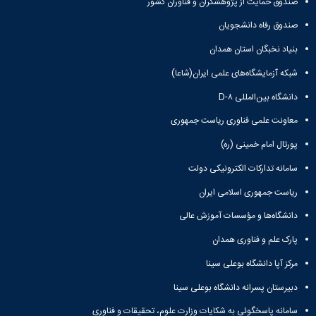
صندوق حمایت از پژوهشگران و فناوران کشور
کسب
شده
صندوق رفاه دانشجویان
نشریات
بنیاد نخبگان استان همدان
دانشگاهی
ثبت
شبکه آزمایشگاه‌های علمی ایران(شاعا)
درخواست
نشریه
دانشگاه بین‌المللی D-۸
بارگذاری
معاونت علمی فناوری ریاست جمهوری
نشریات
لیست
پورتال امام خمینی (ره)
نشریات
سامانه تدارکات الکترونیکی دولت
فعال
دانشگاهی
ریاست جمهوری اسلامی ایران
مشاهده
آرشیو
دانشگاه‌ها و مؤسسات آموزش عالی
نشریات
پارک علم و فناوری همدان
بارگذاری
شده
مرکز آپا دانشگاه بوعلی سینا
دبیرستان پسرانه دانشگاه بوعلی سینا
سامانه پاسخگوئی به شکایات وزارت علوم، تحقیقات و فناوری